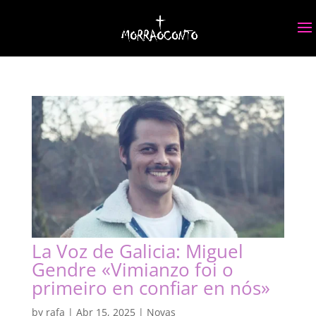
La Voz de Galicia: Miguel
Gendre «Vimianzo foi o
primeiro en confiar en nós»
by
rafa
|
Abr 15, 2025
|
Novas