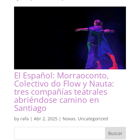
El Español: Morraoconto,
Colectivo do Flow y Nauta:
tres compañías teatrales
abriéndose camino en
Santiago
by
rafa
|
Abr 2, 2025
|
Novas
,
Uncategorized
Buscar