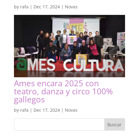
by
rafa
|
Dec 17, 2024
|
Novas
Ames encara 2025 con
teatro, danza y circo 100%
gallegos
by
rafa
|
Dec 17, 2024
|
Novas
Buscar