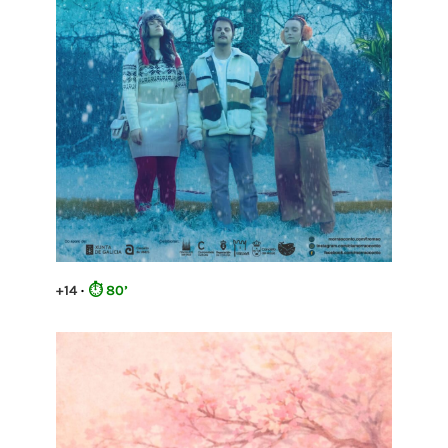
+14
·
⏱
80’